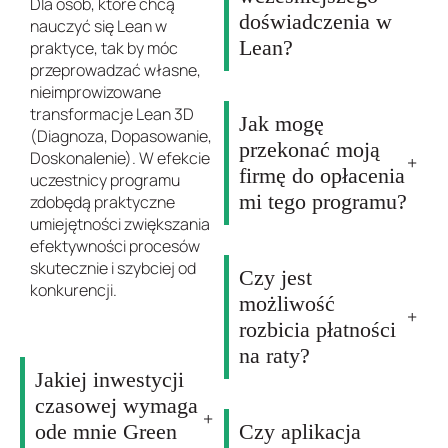
Dla osób, które chcą
doświadczenia w
nauczyć się Lean w
Lean?
praktyce, tak by móc
przeprowadzać własne,
nieimprowizowane
transformacje Lean 3D
Jak mogę
(Diagnoza, Dopasowanie,
przekonać moją
Doskonalenie). W efekcie
firmę do opłacenia
uczestnicy programu
mi tego programu?
zdobędą praktyczne
umiejętności zwiększania
efektywności procesów
skutecznie i szybciej od
Czy jest
konkurencji.
możliwość
rozbicia płatności
na raty?
Jakiej inwestycji
czasowej wymaga
ode mnie Green
Czy aplikacja