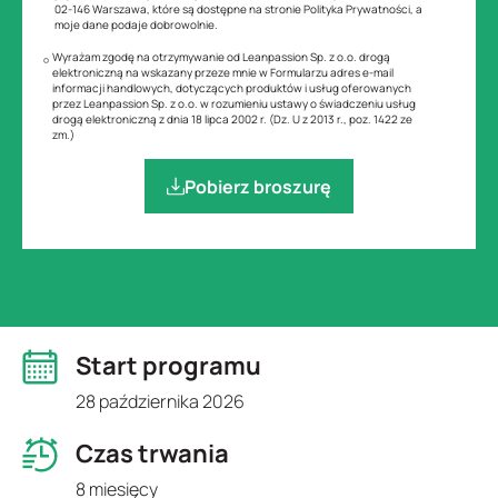
02-146 Warszawa, które są dostępne na stronie Polityka Prywatności, a
moje dane podaje dobrowolnie.
Wyrażam zgodę na otrzymywanie od Leanpassion Sp. z o.o. drogą
elektroniczną na wskazany przeze mnie w Formularzu adres e-mail
informacji handlowych, dotyczących produktów i usług oferowanych
przez Leanpassion Sp. z o.o. w rozumieniu ustawy o świadczeniu usług
drogą elektroniczną z dnia 18 lipca 2002 r. (Dz. U z 2013 r., poz. 1422 ze
zm.)
Pobierz broszurę
Start programu
28 października 2026
Czas trwania
8 miesięcy