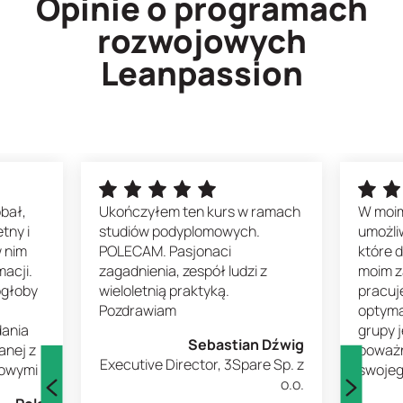
Opinie o programach
rozwojowych
Leanpassion
bał,
Ukończyłem ten kurs w ramach
W moim
etny i
studiów podyplomowych.
umożliw
w nim
POLECAM. Pasjonaci
które d
acji.
zagadnienia, zespół ludzi z
moim z
ogłoby
wieloletnią praktyką.
pracuję
Pozdrawiam
optyma
dania
grupy 
Sebastian Dźwig
anej z
poważn
Executive Director, 3Spare Sp. z
cowymi
swojeg
o.o.