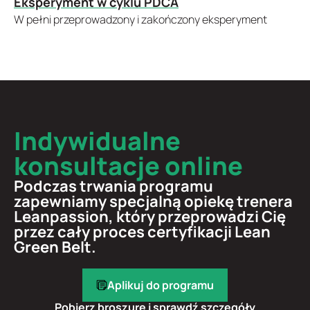
Eksperyment w cyklu PDCA
W pełni przeprowadzony i zakończony eksperyment
Indywidualne
konsultacje online
Podczas trwania programu
zapewniamy specjalną opiekę trenera
Leanpassion, który przeprowadzi Cię
przez cały proces certyfikacji Lean
Green Belt.
Aplikuj do programu
Pobierz broszurę i sprawdź szczegóły