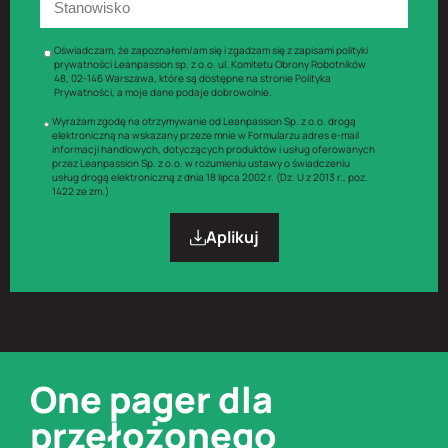
Oświadczam, że zapoznałem/am się i zgadzam się z zapisami polityki
prywatności Leanpassion sp. z o.o. ul. Komitetu Obrony Robotników
48, 02-146 Warszawa, które są dostępne na stronie Polityka
Prywatności, a moje dane podaje dobrowolnie.
Wyrażam zgodę na otrzymywanie od Leanpassion Sp. z o.o. drogą
elektroniczną na wskazany przeze mnie w Formularzu adres e-mail
informacji handlowych, dotyczących produktów i usług oferowanych
przez Leanpassion Sp. z o.o. w rozumieniu ustawy o świadczeniu
usług drogą elektroniczną z dnia 18 lipca 2002 r. (Dz. U z 2013 r., poz.
1422 ze zm.)
Aplikuj
One pager dla
przełożonego