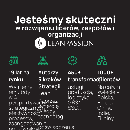
Jesteśmy skuteczni
w rozwijaniu liderów, zespołów i
organizacji
19 lat na
Autorzy
450+
1000+
rynku
5 kroków
transformacji​
Klientów
Strategii
Wymierne
usługi,
Na całym
rezultaty
produkcja,
świecie –
Lean​
w 4
logistyka,
Polska,
Poprzez
perspektywach
GBS/
Europa,
synergię
strategicznych:
SSC,…
Chiny,
wiedzy,
efektywność
Indie,
technologii
procesów,
Filipiny,...
i
zaangażowanie
doświadczenia
pracowników,