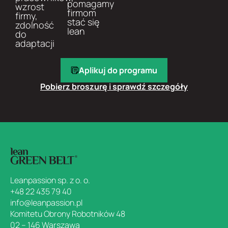
pomagamy
wzrost
firmom
firmy,
stać się
zdolność
lean
do
adaptacji
Aplikuj do programu
Pobierz broszurę i sprawdź szczegóły
Leanpassion sp. z o. o.
+48 22 435 79 40
info@leanpassion.pl
Komitetu Obrony Robotników 48
02 – 146 Warszawa